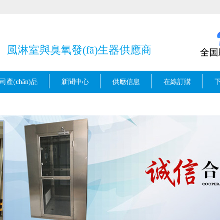
風淋室與臭氧發(fā)生器供應商
司產(chǎn)品
新聞中心
供應信息
在線訂購
人雙吹風淋室