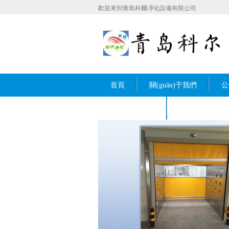
歡迎來到青島科爾凈化設備有限公司
首頁
關(guān)于我們
公
聯(lián)系科爾
熱門關(guān)鍵詞：
彩鋼板風淋室
貨淋室
雙