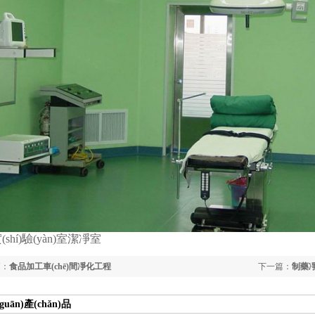
hí)驗(yàn)室潔凈室
篇：
食品加工車(chē)間凈化工程
下一篇：
制藥
uān)產(chǎn)品