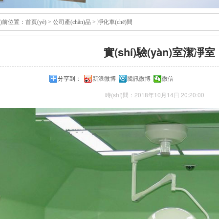
ng)前位置：
首頁(yè)
>
公司產(chǎn)品
>
凈化車(chē)間
實(shí)驗(yàn)室潔凈室
分享到：
新浪微博
騰訊微博
微信
時(shí)間：2018年10月14日 20:20:00