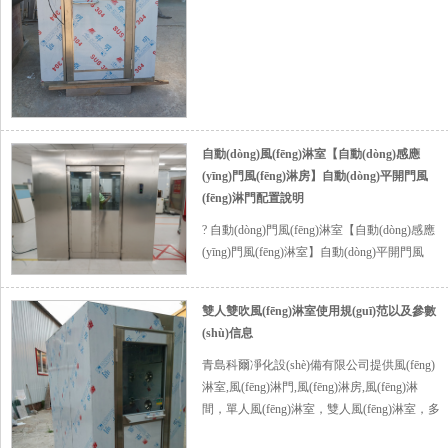
工作原理:
風(fēng)淋室定義：也稱風(fēng)淋間，它是人
員或貨物進(jìn)入潔凈區(qū)由風(fēng)機(jī)
通過風(fēng)淋噴嘴噴出,經(jīng)高效過濾器過
濾后的潔凈氣抄流由可旋轉(zhuǎn)噴嘴從各
個(gè)方向噴射至人身上，從而有效而迅速地
清除塵埃粒子。清除后的塵埃粒子再經(jīng)
自動(dòng)風(fēng)淋室【自動(dòng)感應
由初、高效過濾器過濾后重新循環(huán)到風
(yīng)門風(fēng)淋房】自動(dòng)平開門風
(fēng)淋區(qū)域內(nèi)能有效的阻斷或減少
(fēng)淋門配置說明
塵源進(jìn)入潔凈區(qū)。
? 自動(dòng)門風(fēng)淋室【自動(dòng)感應
(yīng)門風(fēng)淋室】自動(dòng)平開門風
(fēng)淋室定義：也稱風(fēng)淋間，它是人員
或貨位進(jìn)入潔凈區(qū)由風(fēng)機(jī)通
雙人雙吹風(fēng)淋室使用規(guī)范以及參數
過風(fēng)淋噴嘴噴出經(jīng)過高效過濾的潔
(shù)信息
凈強(qiáng)風(fēng)吹除人或物體表面吸附塵
埃的一種通用性很強(qiáng)的局部凈化設(shè)
青島科爾凈化設(shè)備有限公司提供風(fēng)
備。風(fēng)淋室是食品廠、飲用水廠辦
淋室,風(fēng)淋門,風(fēng)淋房,風(fēng)淋
QS、HACCP認(rèn)證的必備車間設(shè)
間，單人風(fēng)淋室，雙人風(fēng)淋室，多
備。
人風(fēng)淋室，不銹鋼風(fēng)淋室，自動