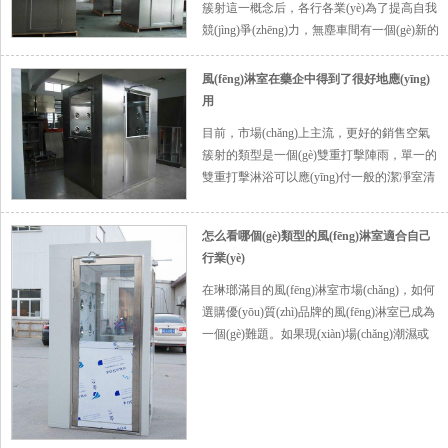
毒。
簇射這一概念后，各行各業(yè)為了提高自我
競(jìng)爭(zhēng)力，無塵車間有一個(gè)新的
理解和不斷突破，200年之后，風(fēng)淋室
已廣泛應(yīng)用于各種高/中/低無塵車間、
風(fēng)淋室在藥企中得到了很好地應(yīng)
風(fēng)淋室一詞也被多個(gè)國際行業(yè)
用
(QS，GMP等)將匹配的硬件設(shè)備。
目前，市場(chǎng)上主流，更好的銷售空氣
簇射的類型是一個(gè)雙重打擊陣雨，單一的
雙重打擊淋浴可以應(yīng)付一般的潔凈室清
潔需求，規(guī)模相同，單一的雙重打擊淋
浴可以組裝成風(fēng)淋室通道，達(dá)到萬
怎么看哪個(gè)類型的風(fēng)淋室適合自己
級(jí)至三十萬無塵車間清潔需求。
行業(yè)
在琳瑯滿目的風(fēng)淋室市場(chǎng)，如何
選購優(yōu)質(zhì)品牌的風(fēng)淋室已成為
一個(gè)難題。如果現(xiàn)場(chǎng)潮濕或
有酸堿氣體，則有必要選用全不銹鋼風(fēng)
淋室。如果時(shí)間控制在5分鐘以內(nèi)，
通過20人會(huì)選擇雙風(fēng)淋室或多風
(fēng)淋室。風(fēng)淋室方向。風(fēng)淋室
方向。