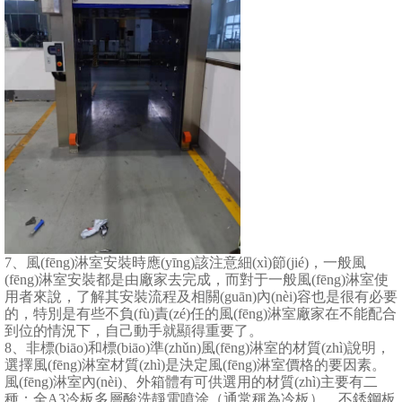
7、風(fēng)淋室安裝時應(yīng)該注意細(xì)節(jié)，一般風
(fēng)淋室安裝都是由廠家去完成，而對于一般風(fēng)淋室使
用者來說，了解其安裝流程及相關(guān)內(nèi)容也是很有必要
的，特別是有些不負(fù)責(zé)任的風(fēng)淋室廠家在不能配合
到位的情況下，自己動手就顯得重要了。
8、非標(biāo)和標(biāo)準(zhǔn)風(fēng)淋室的材質(zhì)說明，
選擇風(fēng)淋室材質(zhì)是決定風(fēng)淋室價格的要因素。
風(fēng)淋室內(nèi)、外箱體有可供選用的材質(zhì)主要有二
種：全A3冷板多層酸洗靜電噴涂（通常稱為冷板），不銹鋼板