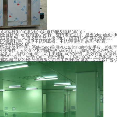
ēng)淋室標(biāo)準(zhǔn)配置功能及特點(diǎn)：

用全自動(dòng)控制運(yùn)行，雙門電子互鎖，感應(yīng)自動(dòng)吹
冷板噴塑系列，采用多層酸洗技術(shù)，靜電無(wú)塵噴塑處理。

采用不銹鋼拉手、加厚不銹鋼底板、不銹鋼噴嘴作為基本配置。

ng)淋室特點(diǎn)：

、自動(dòng)化控制：系統(tǒng)采用PLC智能化的控制手段，控制面
人性化操作：人性化的控制面板設(shè)計(jì)，清晰的指示燈指示，給
、高潔凈度、高風(fēng)速：采用美國(guó)AAF初、高效過(guò)濾器兩
子、食品、光學(xué)、精密儀器、手術(shù)室、生物制藥、藥包材