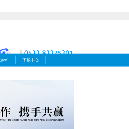
gòu)
下載中心