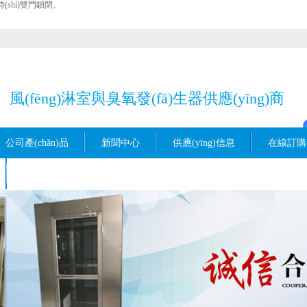
shí)雙門鎖閉。
風(fēng)淋室與臭氧發(fā)生器供應(yīng)商
公司產(chǎn)品
新聞中心
供應(yīng)信息
在線訂購(
室
雙人雙吹風(fēng)淋室