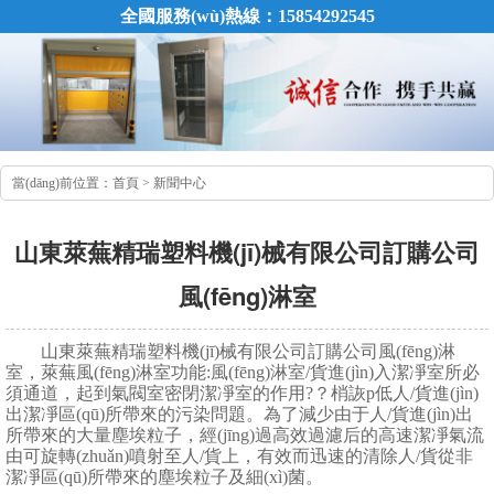
全國服務(wù)熱線：15854292545
當(dāng)前位置：
首頁
>
新聞中心
山東萊蕪精瑞塑料機(jī)械有限公司訂購公司
風(fēng)淋室
山東萊蕪精瑞塑料機(jī)械有限公司訂購公司風(fēng)淋
室，萊蕪風(fēng)淋室功能:風(fēng)淋室/貨進(jìn)入潔凈室所必
須通道，起到氣閥室密閉潔凈室的作用?？梢詼p低人/貨進(jìn)
出潔凈區(qū)所帶來的污染問題。為了減少由于人/貨進(jìn)出
所帶來的大量塵埃粒子，經(jīng)過高效過濾后的高速潔凈氣流
由可旋轉(zhuǎn)噴射至人/貨上，有效而迅速的清除人/貨從非
潔凈區(qū)所帶來的塵埃粒子及細(xì)菌。