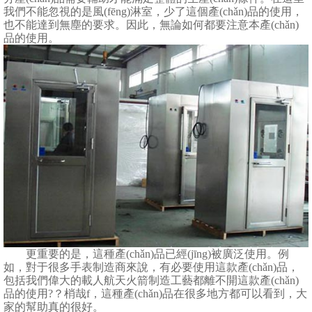
我們不能忽視的是風(fēng)淋室，少了這個產(chǎn)品的使用，
也不能達到無塵的要求。因此，無論如何都要注意本產(chǎn)
品的使用。
更重要的是，這種產(chǎn)品已經(jīng)被廣泛使用。例
如，對于很多手表制造商來說，有必要使用這款產(chǎn)品，
包括我們偉大的載人航天火箭制造工藝都離不開這款產(chǎn)
品的使用?？梢哉f，這種產(chǎn)品在很多地方都可以看到，大
家的幫助真的很好。