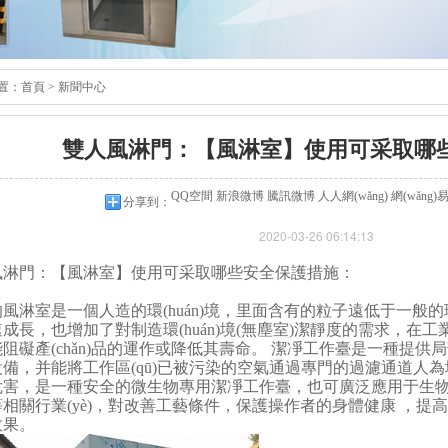
置：
首頁
>
新聞中心
雙人風淋門：【風淋室】使用可采取哪
QQ空間
新浪微博
騰訊微博
人人網(wǎng)
網(wǎng
分享到：
2020-03-26 06:14:13
風淋門：【風淋室】使用可采取哪些安全保護措施：
風淋室是一個人造的環(huán)境，里面含有的粒子遠低于一般的環(
成長，也增加了對制造環(huán)境(無塵室)潔靜度的需求，在工業(y
阻礙產(chǎn)品的運作或降低其壽命。 潔凈工作臺是一種提供局
備，并能將工作區(qū)已被污染的空氣通過專門的過濾通道人為地控制排
害，是一種安全的微生物專用潔凈工作臺，也可廣泛應用于生物實驗室、
相關行業(yè)，對改善工藝條件，保護操作者的身體健康 ，提高
果。