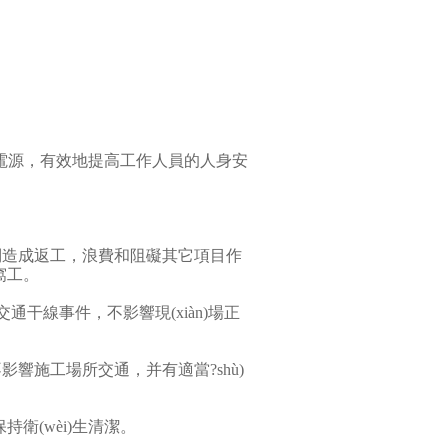
切斷電源，有效地提高工作人員的人身安
工序顛倒造成返工，浪費和阻礙其它項目作
。
事件，不影響現(xiàn)場正
施工場所交通，并有適當?shù)
wèi)生清潔。