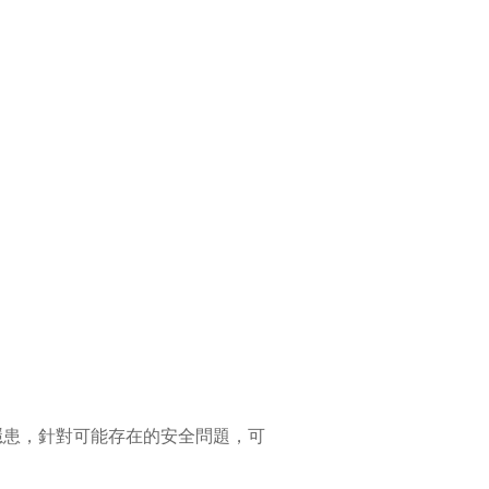
，針對可能存在的安全問題，可