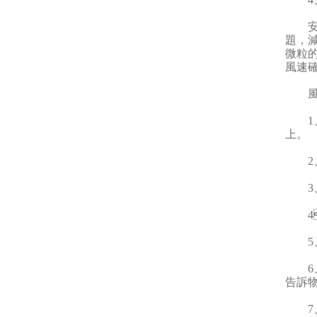
安全規
題
微粒的
風速確
風淋
1、風
上。
2、其
3
4
5、風淋
6、風
告訴物
7