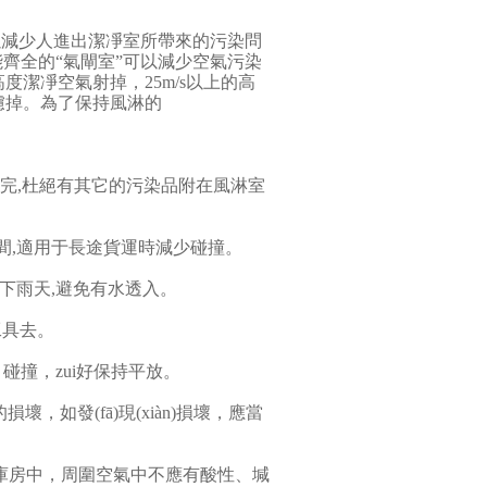
它可以減少人進出潔凈室所帶來的污染問
功能齊全的“氣閘室”可以減少空氣污染
的高度潔凈空氣射掉，25m/s以上的高
濾掉。為了保持風淋的
清潔完,杜絕有其它的污染品附在風淋室
適用于長途貨運時減少碰撞。
雨天,避免有水透入。
具去。
，zui好保持平放。
(fā)現(xiàn)損壞，應當
房中，周圍空氣中不應有酸性、堿